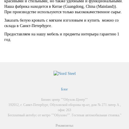
красивыми и стильными, но также удобными и функциональными.
Наша фабрика находится в Китае (Guangdong, China (Mainland)).
При производстве используются только высококачественное сырье.
Заказать белую кровать с мягким изголовьем и купить можно со
склада в Санкт-Петербурге.
Предоставляем на нашу мебель и предметы интерьера гарантию 1
год.
Блог
Бизнес центр ""Обухов-Центр""
192012, г. Санкт-Петербург, Обуховской обороны пр-кт, дом № 271 литер А.,
офис 263
Бесплатный автобус от метро ""Обухово"". Гостевая автомобильная стоянка."
Реквизиты: