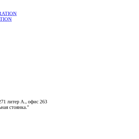
ATION
271 литер А., офис 263
ная стоянка."